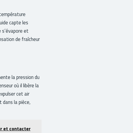
e température
quide capte les
de s’évapore et
nsation de fraîcheur
ente la pression du
seur où il libère la
xpulser cet air
t dans la pièce,
ir et contacter