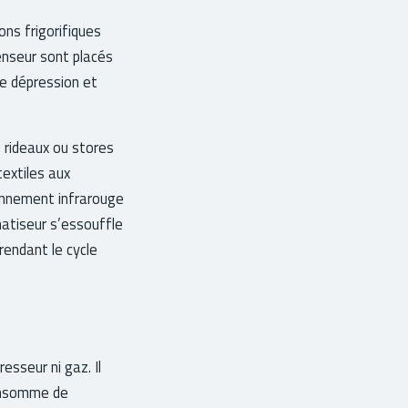
sons frigorifiques
denseur sont placés
de dépression et
es rideaux ou stores
textiles aux
nnement infrarouge
matiseur s’essouffle
rendant le cycle
resseur ni gaz. Il
consomme de