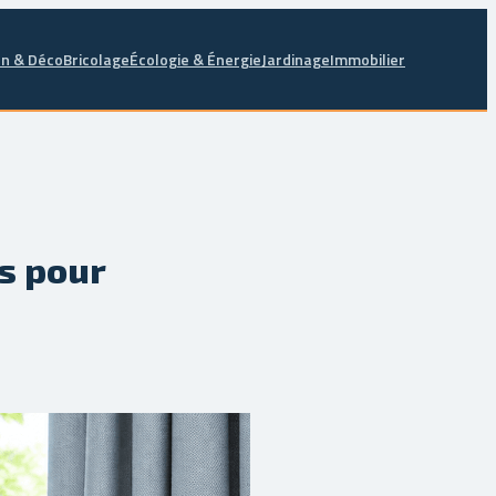
n & Déco
Bricolage
Écologie & Énergie
Jardinage
Immobilier
s pour