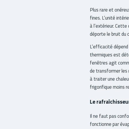
Plus rare et onéreux
fines. L’unité inté
à l’extérieur. Cett
déporte le bruit du 
L’efficacité dépend 
thermiques est déter
fenêtres agit comm
de transformer les 
à traiter une chaleu
frigorifique moins r
Le rafraîchisseur
Il ne faut pas confon
fonctionne par évap