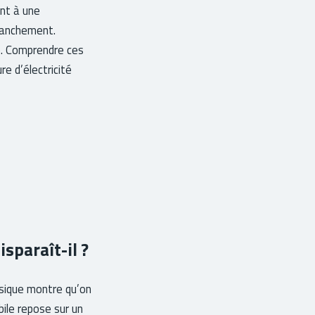
ent à une
branchement.
é. Comprendre ces
e d’électricité
sparaît-il ?
hysique montre qu’on
bile repose sur un