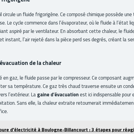
il circule un fluide frigorigène. Ce composé chimique possède un
sse. Le cycle commence dans l’évaporateur, où le fluide à l’état li
biant aspiré par le ventilateur. En absorbant cette chaleur, le flui
t instant, l’air rejeté dans la pièce perd ses degrés, créant la se
évacuation de la chaleur
é en gaz, le fluide passe par le compresseur. Ce composant augm
nter sa température. Ce gaz très chaud traverse ensuite un conden
ers l’extérieur. La
gaine d’évacuation
est ici indispensable pour e
bitation. Sans elle, la chaleur extraite retournerait immédiatemen
ice.
ure d'électricité à Boulogne-Billancourt : 3 étapes pour réag