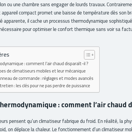
salon ou une chambre sans engager de lourds travaux. Contrairem
cet appareil compact promet une baisse de température dès son 
ité apparente, il cache un processus thermodynamique sophistiqu
nécessaire pour optimiser le confort thermique sans voir sa factur
ères
odynamique : comment l’air chaud disparaît-il ?
pes de climatiseurs mobiles et leur mécanique
anneau de commande : réglages et modes avancés
tretien : les clés pour ne pas perdre de puissance
thermodynamique : comment l’air chaud di
urs pensent qu’un climatiseur fabrique du froid. En réalité, la p
roid, on déplace la chaleur. Le fonctionnement d’un climatiseur mo