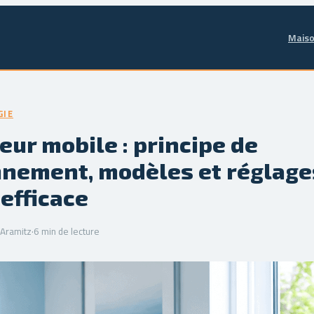
Maiso
GIE
eur mobile : principe de
nnement, modèles et réglage
 efficace
'Aramitz
·
6 min de lecture