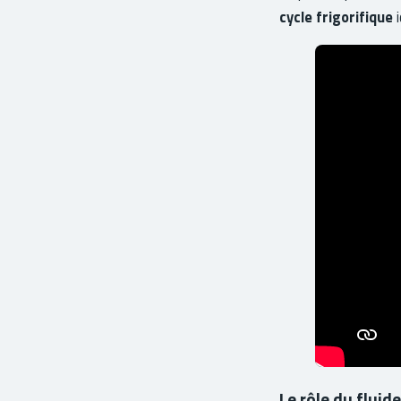
cycle frigorifique
i
Le rôle du fluid