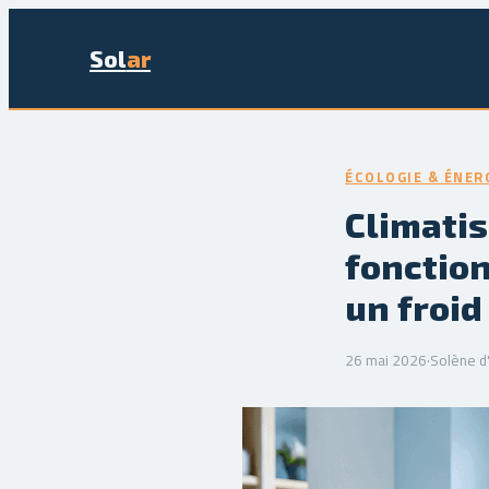
Sol
ar
ÉCOLOGIE & ÉNER
Climatis
fonctio
un froid
26 mai 2026
·
Solène d