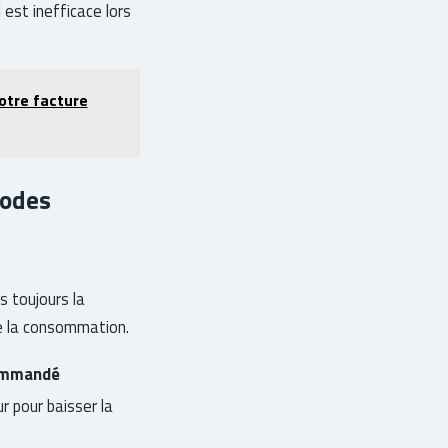
 est inefficace lors
otre facture
modes
s toujours la
te la consommation.
ommandé
r pour baisser la