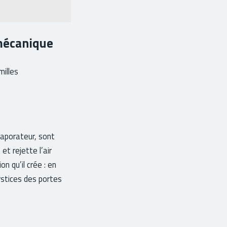
 mécanique
milles
vaporateur, sont
 et rejette l’air
n qu’il crée : en
terstices des portes