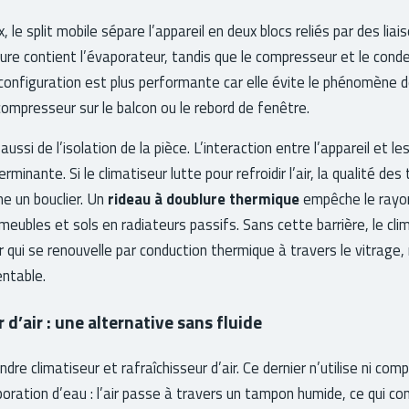
, le split mobile sépare l’appareil en deux blocs reliés par des liai
rieure contient l’évaporateur, tandis que le compresseur et le con
e configuration est plus performante car elle évite le phénomène 
compresseur sur le balcon ou le rebord de fenêtre.
aussi de l’isolation de la pièce. L’interaction entre l’appareil et l
minante. Si le climatiseur lutte pour refroidir l’air, la qualité des 
e un bouclier. Un
rideau à doublure thermique
empêche le rayo
meubles et sols en radiateurs passifs. Sans cette barrière, le cli
r qui se renouvelle par conduction thermique à travers le vitrage, 
entable.
 d’air : une alternative sans fluide
dre climatiseur et rafraîchisseur d’air. Ce dernier n’utilise ni comp
oration d’eau : l’air passe à travers un tampon humide, ce qui 