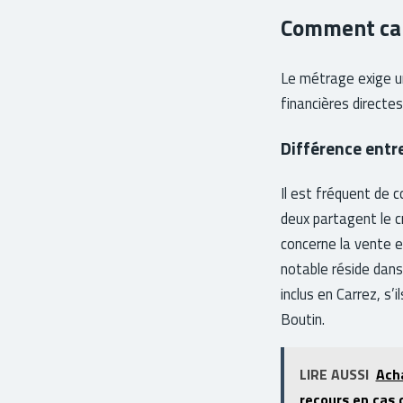
Comment cal
Le métrage exige un
financières directes
Différence entre
Il est fréquent de 
deux partagent le c
concerne la vente en
notable réside dans
inclus en Carrez, s’
Boutin.
LIRE AUSSI
Acha
recours en cas 