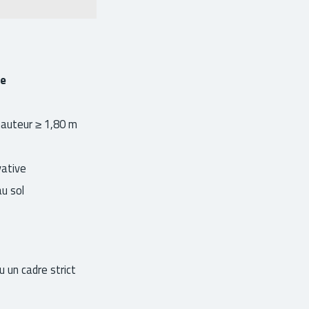
ue
 hauteur ≥ 1,80 m
vative
au sol
u un cadre strict