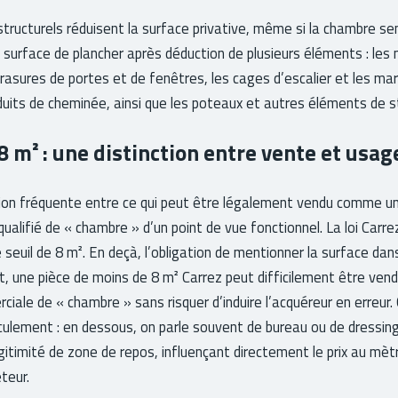
tructurels réduisent la surface privative, même si la chambre se
a surface de plancher après déduction de plusieurs éléments : les 
brasures de portes et de fenêtres, les cages d’escalier et les ma
duits de cheminée, ainsi que les poteaux et autres éléments de st
 8 m² : une distinction entre vente et usag
sion fréquente entre ce qui peut être légalement vendu comme un
qualifié de « chambre » d’un point de vue fonctionnel. La loi Carre
 seuil de 8 m². En deçà, l’obligation de mentionner la surface dan
t, une pièce de moins de 8 m² Carrez peut difficilement être ven
ciale de « chambre » sans risquer d’induire l’acquéreur en erreur.
lement : en dessous, on parle souvent de bureau ou de dressing
gitimité de zone de repos, influençant directement le prix au mètr
teur.