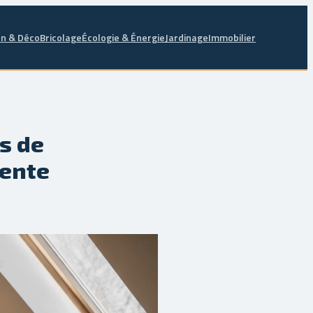
n & Déco
Bricolage
Écologie & Énergie
Jardinage
Immobilier
rs de
vente