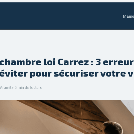
Maiso
chambre loi Carrez : 3 erreu
 éviter pour sécuriser votre 
'Aramitz
·
5 min de lecture