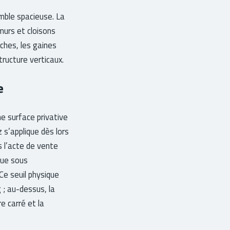
mble spacieuse. La
murs et cloisons
rches, les gaines
ructure verticaux.
e
e surface privative
z s’applique dès lors
s l’acte de vente
due sous
 Ce seuil physique
 ; au-dessus, la
e carré et la