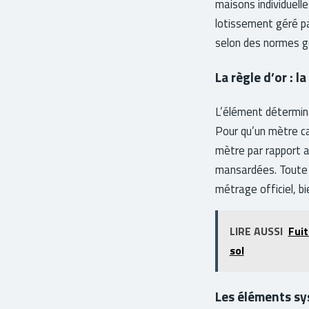
maisons individuell
lotissement géré pa
selon des normes g
La règle d’or : 
L’élément détermina
Pour qu’un mètre ca
mètre par rapport au
mansardées. Toute l
métrage officiel, bie
LIRE AUSSI
Fuit
sol
Les éléments sy