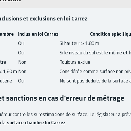
nclusions et exclusions en loi Carrez
hambre
Inclus en loi Carrez
Condition spécifiq
Oui
Si hauteur ≥ 1,80 m
Oui
Si le niveau du sol est le même et
tre
Non
Toujours exclue
< 1,80 m
Non
Considérée comme surface non pri
uterie
Oui
Ne sont pas déduits de la surface 
et sanctions en cas d’erreur de métrage
uéreur contre les surestimations de surface. Le législateur a prév
à la
surface chambre loi Carrez
.