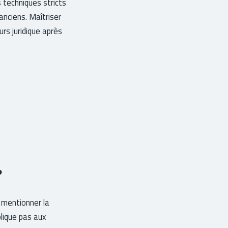
 techniques stricts
anciens. Maîtriser
rs juridique après
?
 mentionner la
plique pas aux