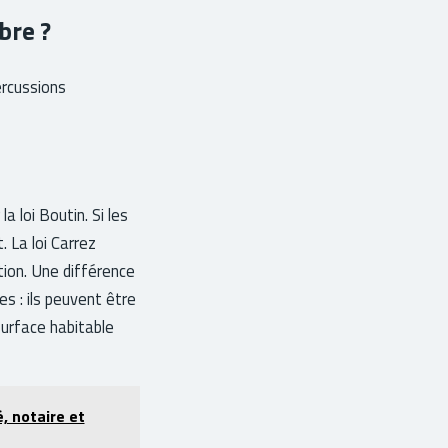
bre ?
ercussions
a loi Boutin. Si les
 La loi Carrez
tion. Une différence
s : ils peuvent être
 surface habitable
é, notaire et