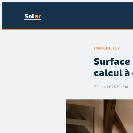
Sol
ar
IMMOBILIER
Surface 
calcul à
22 mai 2026
·
Solène d