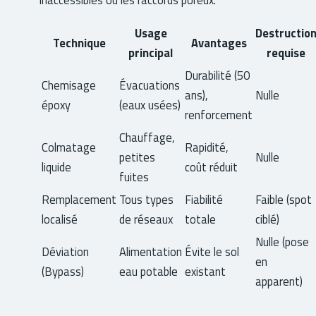
Usage
Destructio
Technique
Avantages
principal
requise
Durabilité (50
Chemisage
Évacuations
ans),
Nulle
époxy
(eaux usées)
renforcement
Chauffage,
Colmatage
Rapidité,
petites
Nulle
liquide
coût réduit
fuites
Remplacement
Tous types
Fiabilité
Faible (spot
localisé
de réseaux
totale
ciblé)
Nulle (pose
Déviation
Alimentation
Évite le sol
en
(Bypass)
eau potable
existant
apparent)