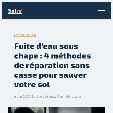
Sol
ar
Maison & Déco
IMMOBILIER
Bricolage
Fuite d’eau sous
chape : 4 méthodes
Écologie & Énergie
de réparation sans
Jardinage
casse pour sauver
Immobilier
votre sol
4 juin 2026
·
Solène d'Aramitz
·
6 min de lecture