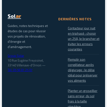
Sol
ar
DERNIÈRES NOTES
Guides, notes techniques et
Contacteur jour nuit
études de cas pour réussir
en triphasé : choisir
vos projets de rénovation,
un 25A, le brancher et
d'énergie et
éviter les erreurs
d'aménagement.
courantes
Group Solar
Remplir son
10 Rue Eugène Freyssinet,
congélateur après
33140 Villenave-d'Ornon
—
dégivrage : le délai
Tél. 05 56 81 25 07
idéal pour préserver
vos aliments
Planter un groseillier
sans erreur, du sol
frais à la taille
régulière