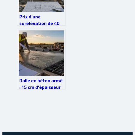
Prix d’une
surélévation de 40
m² : de 80 000 € à
140 000 € selon la
technique choisie
Dalle en béton armé
: 15 cm d’épaisseur
et 4 points clés pour
une structure sans
fissure