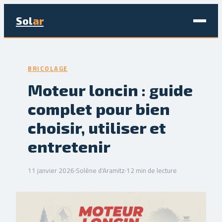
Sol
ar
Maison & Déco
BRICOLAGE
Bricolage
Moteur loncin : guide
complet pour bien
Écologie & Énergie
choisir, utiliser et
Jardinage
entretenir
Immobilier
11 janvier 2026
·
Solène d'Aramitz
·
12 min de lecture