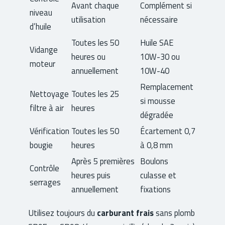
Avant chaque
Complément si
niveau
utilisation
nécessaire
d’huile
Toutes les 50
Huile SAE
Vidange
heures ou
10W-30 ou
moteur
annuellement
10W-40
Remplacement
Nettoyage
Toutes les 25
si mousse
filtre à air
heures
dégradée
Vérification
Toutes les 50
Écartement 0,7
bougie
heures
à 0,8 mm
Après 5 premières
Boulons
Contrôle
heures puis
culasse et
serrages
annuellement
fixations
Utilisez toujours du
carburant frais
sans plomb