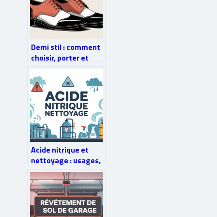
Demi stil : comment
choisir, porter et
entretenir ses demi-
stil
Acide nitrique et
nettoyage : usages,
dangers et
alternatives sûres