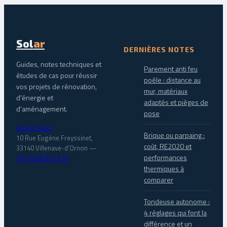
Sol
ar
DERNIÈRES NOTES
Guides, notes techniques et
Parement anti feu
études de cas pour réussir
poêle : distance au
vos projets de rénovation,
mur, matériaux
d'énergie et
adaptés et pièges de
d'aménagement.
pose
Group Solar
Brique ou parpaing :
10 Rue Eugène Freyssinet,
coût, RE2020 et
33140 Villenave-d'Ornon
—
performances
Tél. 05 56 81 25 07
thermiques à
comparer
Tondeuse autonome :
4 réglages qui font la
différence et un