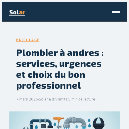
Sol
ar
Maison & Déco
BRICOLAGE
Bricolage
Plombier à andres :
services, urgences
Écologie & Énergie
et choix du bon
Jardinage
professionnel
Immobilier
7 mars 2026
·
Solène d'Aramitz
·
9 min de lecture