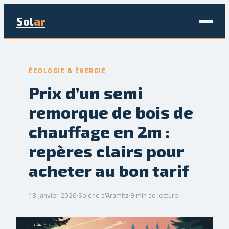
Sol
ar
Maison & Déco
ÉCOLOGIE & ÉNERGIE
Bricolage
Prix d’un semi
remorque de bois de
Écologie & Énergie
chauffage en 2m :
Jardinage
repères clairs pour
Immobilier
acheter au bon tarif
13 janvier 2026
·
Solène d'Aramitz
·
9 min de lecture