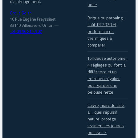
d'aménagement.
pose
Group Solar
Brique ou parpaing :
10 Rue Eugène Freyssinet,
coût, RE2020 et
33140 Villenave-d'Ornon
—
performances
Tél. 05 56 81 25 07
thermiques à
comparer
Tondeuse autonome :
4 réglages qui font la
différence et un
entretien régulier
pour garder une
pelouse nette
Cuivre, marc de café,
ail : quel répulsif
naturel protège
vraiment les jeunes
pousses ?