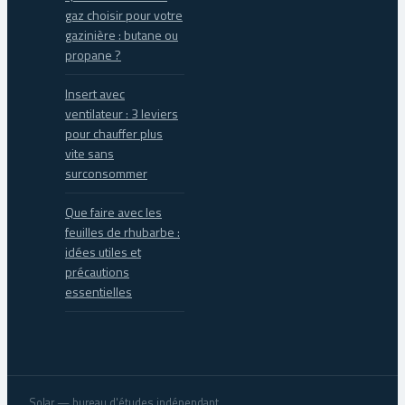
gaz choisir pour votre
gazinière : butane ou
propane ?
Insert avec
ventilateur : 3 leviers
pour chauffer plus
vite sans
surconsommer
Que faire avec les
feuilles de rhubarbe :
idées utiles et
précautions
essentielles
Solar — bureau d'études indépendant