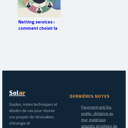
Netting services :
comment choisir la
solution adaptée à
vos besoins
Sol
ar
DERNIÈRES NOTES
Guides, notes techniques et
Parement anti feu
études de cas pour réussir
poêle : distance au
vos projets de rénovation,
mur, matériaux
d'énergie et
adaptés et pièges de