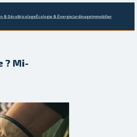
n & Déco
Bricolage
Écologie & Énergie
Jardinage
Immobilier
e ? Mi-