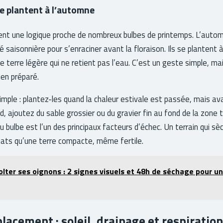
 se plantent à l’automne
ivent une logique proche de nombreux bulbes de printemps. L’auto
té saisonnière pour s’enraciner avant la floraison. Ils se plantent 
e terre légère qui ne retient pas l’eau. C’est un geste simple, ma
ien préparé.
imple : plantez-les quand la chaleur estivale est passée, mais av
urd, ajoutez du sable grossier ou du gravier fin au fond de la zone t
 bulbe est l’un des principaux facteurs d’échec. Un terrain qui sè
ltats qu’une terre compacte, même fertile.
lter ses oignons : 2 signes visuels et 48h de séchage pour u
placement : soleil, drainage et respiration