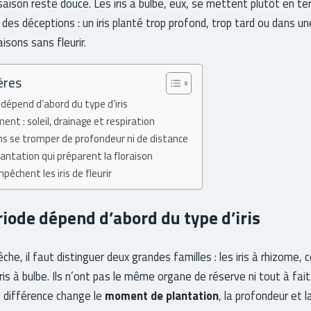
-saison reste douce. Les iris à bulbe, eux, se mettent plutôt en te
 des déceptions : un iris planté trop profond, trop tard ou dans u
isons sans fleurir.
ères
dépend d’abord du type d’iris
ent : soleil, drainage et respiration
sans se tromper de profondeur ni de distance
lantation qui préparent la floraison
pêchent les iris de fleurir
iode dépend d’abord du type d’iris
êche, il faut distinguer deux grandes familles : les iris à rhizome
es iris à bulbe. Ils n’ont pas le même organe de réserve ni tout à f
te différence change le
moment de plantation
, la profondeur et 