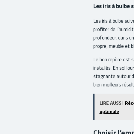
Les iris à bulbe
Les iris à bulbe su
profiter de l’humidi
profondeur, dans un
propre, meuble et b
Le bon repère est s
installés. En sol lo
stagnante autour du
bien meilleurs résu
LIRE AUSSI
Réco
optimale
Choisir l’em