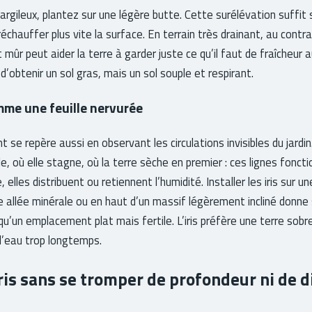
 argileux, plantez sur une légère butte. Cette surélévation suffit
 réchauffer plus vite la surface. En terrain très drainant, au contra
ûr peut aider la terre à garder juste ce qu’il faut de fraîcheur 
 d’obtenir un sol gras, mais un sol souple et respirant.
omme une feuille nervurée
e repère aussi en observant les circulations invisibles du jardin.
le, où elle stagne, où la terre sèche en premier : ces lignes fonc
, elles distribuent ou retiennent l’humidité. Installer les iris sur u
e allée minérale ou en haut d’un massif légèrement incliné donne
qu’un emplacement plat mais fertile. L’iris préfère une terre sobre
l’eau trop longtemps.
iris sans se tromper de profondeur ni de 