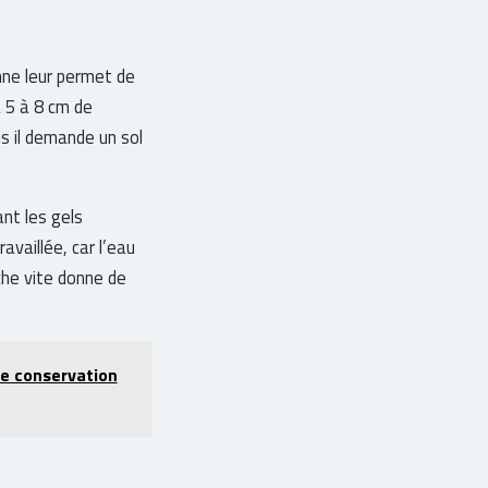
mne leur permet de
à 5 à 8 cm de
is il demande un sol
ant les gels
ravaillée, car l’eau
che vite donne de
ne conservation