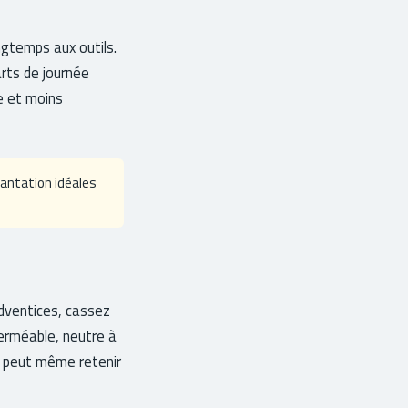
ongtemps aux outils.
arts de journée
re et moins
antation idéales
adventices, cassez
 perméable, neutre à
le peut même retenir