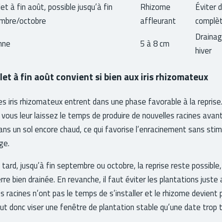
llet à fin août, possible jusqu’à fin
Rhizome
Éviter d
mbre/octobre
affleurant
complè
Drainag
mne
5 à 8 cm
hiver
let à fin août convient si bien aux iris rhizomateux
les iris rhizomateux entrent dans une phase favorable à la reprise
t, vous leur laissez le temps de produire de nouvelles racines avant
dans un sol encore chaud, ce qui favorise l’enracinement sans sti
ge.
 tard, jusqu’à fin septembre ou octobre, la reprise reste possible
re bien drainée. En revanche, il faut éviter les plantations juste
es racines n’ont pas le temps de s’installer et le rhizome devient p
aut donc viser une fenêtre de plantation stable qu’une date trop t