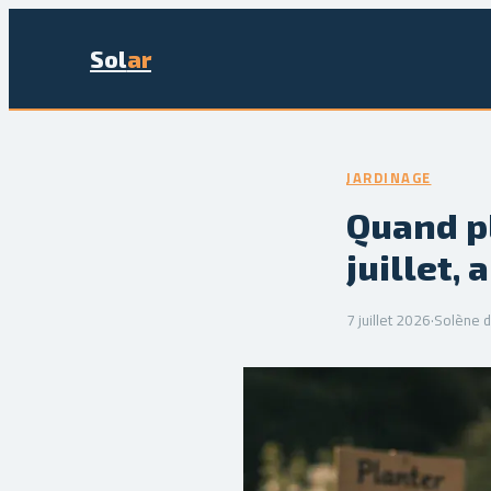
Sol
ar
JARDINAGE
Quand pl
juillet,
7 juillet 2026
·
Solène d