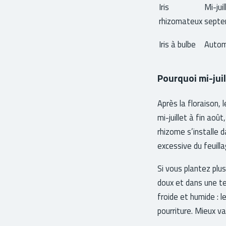
Iris
Mi-jui
rhizomateux
septe
Iris à bulbe
Auto
Pourquoi mi-juil
Après la floraison, 
mi-juillet à fin aoû
rhizome s’installe 
excessive du feuilla
Si vous plantez plus
doux et dans une ter
froide et humide : l
pourriture. Mieux v