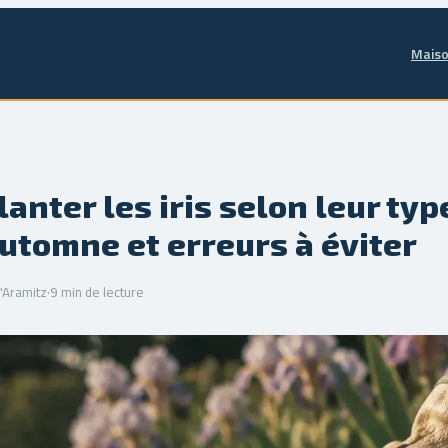
Maiso
anter les iris selon leur typ
 automne et erreurs à éviter
'Aramitz
·
9 min de lecture