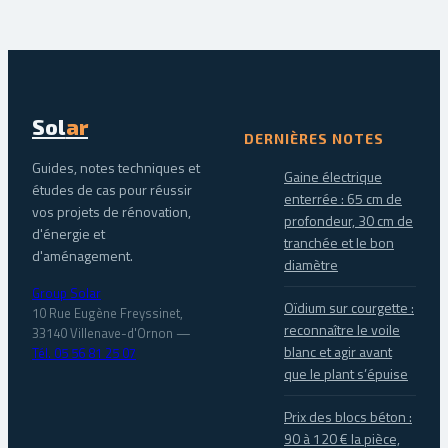
Sol
ar
DERNIÈRES NOTES
Guides, notes techniques et
Gaine électrique
études de cas pour réussir
enterrée : 65 cm de
vos projets de rénovation,
profondeur, 30 cm de
d'énergie et
tranchée et le bon
d'aménagement.
diamètre
Group Solar
Oïdium sur courgette :
10 Rue Eugène Freyssinet,
reconnaître le voile
33140 Villenave-d'Ornon
—
blanc et agir avant
Tél. 05 56 81 25 07
que le plant s’épuise
Prix des blocs béton :
90 à 120 € la pièce,