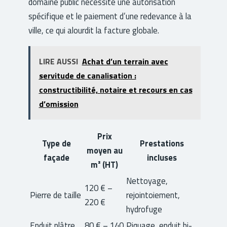
domaine public nécessite une autorisation
spécifique et le paiement d’une redevance à la
ville, ce qui alourdit la facture globale.
LIRE AUSSI
Achat d’un terrain avec
servitude de canalisation :
constructibilité, notaire et recours en cas
d’omission
Prix
Type de
Prestations
moyen au
façade
incluses
m² (HT)
Nettoyage,
120 € –
Pierre de taille
rejointoiement,
220 €
hydrofuge
Enduit plâtre
80 € – 140
Piquage, enduit bi-