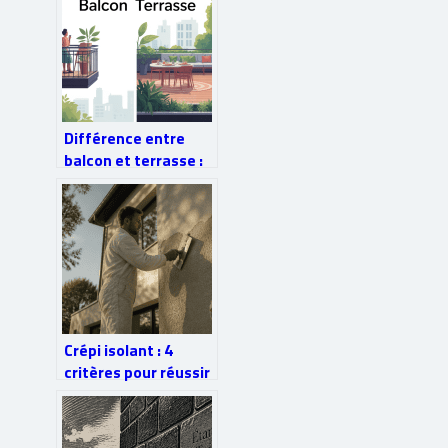
Différence entre
balcon et terrasse :
bien les distinguer
pour mieux choisir
Crépi isolant : 4
critères pour réussir
son isolation
thermique par
l’extérieur