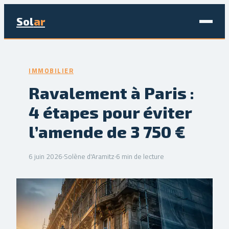
Sol
ar
Maison & Déco
IMMOBILIER
Bricolage
Ravalement à Paris :
4 étapes pour éviter
Écologie & Énergie
l’amende de 3 750 €
Jardinage
6 juin 2026
·
Solène d'Aramitz
·
6 min de lecture
Immobilier