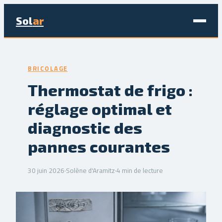
Sol
ar
Maison & Déco
BRICOLAGE
Bricolage
Thermostat de frigo :
réglage optimal et
Écologie & Énergie
diagnostic des
Jardinage
pannes courantes
Immobilier
30 juin 2026
·
Solène d'Aramitz
·
4 min de lecture