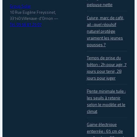
pelouse nette
Group Solar
10 Rue Eugène Freyssinet,
Cuivre, marc de café,
33140 Villenave-d'Ornon
—
ail : quel répulsif
Tél. 05 56 81 25 07
naturel protège
vraiment les jeunes
pousses ?
Temps de prise du
béton : 2h pour agir, 7
jours pour tenir, 28
jours pour juger
Pente minimale tuile :
les seuils à retenir
selon le modèle et le
climat
Gaine électrique
enterrée : 65 cm de