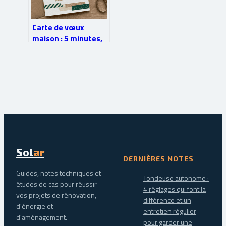
Carte de vœux
maison : 5 minutes,
3 matériaux et une
touche personnelle
pour marquer les
esprits
Sol
ar
DERNIÈRES NOTES
Guides, notes techniques et
Tondeuse autonome :
études de cas pour réussir
4 réglages qui font la
vos projets de rénovation,
différence et un
d'énergie et
entretien régulier
d'aménagement.
pour garder une