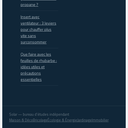
propane ?
Insert avec
ventilateur : 3 leviers
pour chauffer plus
vite sans
surconsommer
Que faire avec les
feuilles de rhubarbe :
idées utiles et
précautions
essentielles
Solar — bureau d'études indépendant
Maison & Déco
Bricolage
Écologie & Énergie
Jardinage
Immobilier