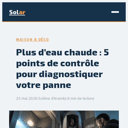
Sol
ar
Maison & Déco
MAISON & DÉCO
Bricolage
Plus d’eau chaude : 5
points de contrôle
Écologie & Énergie
pour diagnostiquer
Jardinage
votre panne
Immobilier
25 mai 2026
·
Solène d'Aramitz
·
6 min de lecture