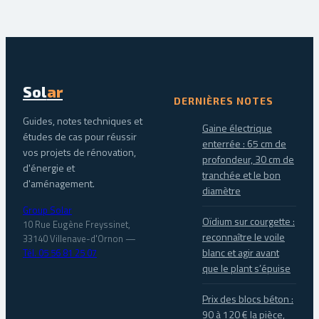
Sol
ar
DERNIÈRES NOTES
Guides, notes techniques et
Gaine électrique
études de cas pour réussir
enterrée : 65 cm de
vos projets de rénovation,
profondeur, 30 cm de
d'énergie et
tranchée et le bon
d'aménagement.
diamètre
Group Solar
Oïdium sur courgette :
10 Rue Eugène Freyssinet,
reconnaître le voile
33140 Villenave-d'Ornon
—
blanc et agir avant
Tél. 05 56 81 25 07
que le plant s’épuise
Prix des blocs béton :
90 à 120 € la pièce,