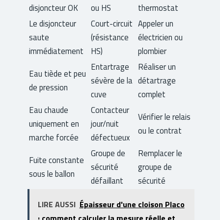
disjoncteur OK
ou HS
thermostat
Le disjoncteur
Court-circuit
Appeler un
saute
(résistance
électricien ou
immédiatement
HS)
plombier
Entartrage
Réaliser un
Eau tiède et peu
sévère de la
détartrage
de pression
cuve
complet
Eau chaude
Contacteur
Vérifier le relais
uniquement en
jour/nuit
ou le contrat
marche forcée
défectueux
Groupe de
Remplacer le
Fuite constante
sécurité
groupe de
sous le ballon
défaillant
sécurité
LIRE AUSSI
Épaisseur d'une cloison Placo
: comment calculer la mesure réelle et