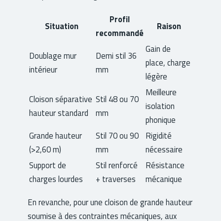
Profil
Situation
Raison
recommandé
Gain de
Doublage mur
Demi stil 36
place, charge
intérieur
mm
légère
Meilleure
Cloison séparative
Stil 48 ou 70
isolation
hauteur standard
mm
phonique
Grande hauteur
Stil 70 ou 90
Rigidité
(>2,60 m)
mm
nécessaire
Support de
Stil renforcé
Résistance
charges lourdes
+ traverses
mécanique
En revanche, pour une cloison de grande hauteur
soumise à des contraintes mécaniques, aux