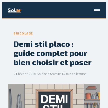
Sol
ar
Maison & Déco
BRICOLAGE
Bricolage
Demi stil placo :
guide complet pour
Écologie & Énergie
bien choisir et poser
Jardinage
21 février 2026
·
Solène d'Aramitz
·
14 min de lecture
Immobilier