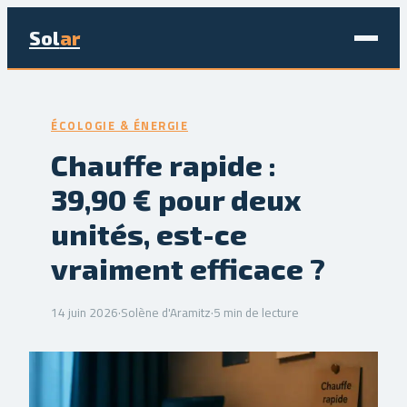
Sol
ar
Maison & Déco
ÉCOLOGIE & ÉNERGIE
Bricolage
Chauffe rapide :
39,90 € pour deux
Écologie & Énergie
unités, est-ce
Jardinage
vraiment efficace ?
Immobilier
14 juin 2026
·
Solène d'Aramitz
·
5 min de lecture