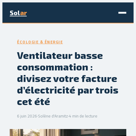
Sol
ar
Maison & Déco
ÉCOLOGIE & ÉNERGIE
Bricolage
Ventilateur basse
consommation :
Écologie & Énergie
divisez votre facture
Jardinage
d’électricité par trois
Immobilier
cet été
6 juin 2026
·
Solène d'Aramitz
·
4 min de lecture