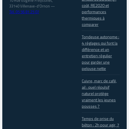
10 Rue Eugène Freyssinet,
coût, RE2020 et
33140 Villenave-d'Ornon
—
performances
Tél. 05 56 81 25 07
thermiques à
comparer
Tondeuse autonome :
4 réglages qui font la
différence et un
entretien régulier
pour garder une
pelouse nette
Cuivre, marc de café,
ail : quel répulsif
naturel protège
vraiment les jeunes
pousses ?
Temps de prise du
béton : 2h pour agir, 7