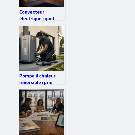
Convecteur
électrique : quel
budget prévoir de 15
€ à 900 € ?
Pompe à chaleur
réversible : prix
d’installation et 3
critères pour éviter
les surcoûts