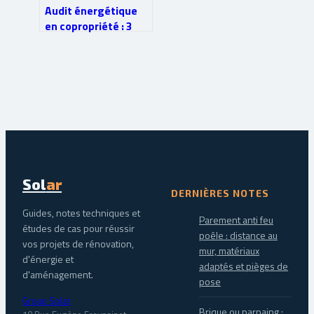
Audit énergétique
en copropriété : 3
scénarios de travaux
et le budget réel à
prévoir
Sol
ar
DERNIÈRES NOTES
Guides, notes techniques et
Parement anti feu
études de cas pour réussir
poêle : distance au
vos projets de rénovation,
mur, matériaux
d'énergie et
adaptés et pièges de
d'aménagement.
pose
Group Solar
Brique ou parpaing :