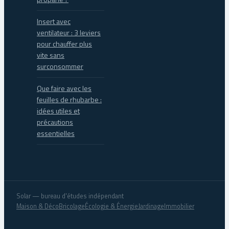
Insert avec
ventilateur : 3 leviers
pour chauffer plus
vite sans
surconsommer
Que faire avec les
feuilles de rhubarbe :
idées utiles et
précautions
essentielles
Solar — bureau d'études indépendant
Maison & Déco
Bricolage
Écologie & Énergie
Jardinage
Immobilier