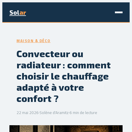
Sol
ar
Maison & Déco
MAISON & DÉCO
Bricolage
Convecteur ou
radiateur : comment
Écologie & Énergie
choisir le chauffage
Jardinage
adapté à votre
Immobilier
confort ?
22 mai 2026
·
Solène d'Aramitz
·
6 min de lecture