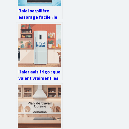
Balai serpillère
essorage facile : le
guide pour choisir
sans se tromper
Haier avis frigo : que
valent vraiment les
réfrigérateurs haier
?