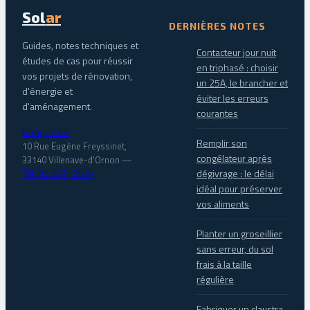
Sol
ar
DERNIÈRES NOTES
Guides, notes techniques et
Contacteur jour nuit
études de cas pour réussir
en triphasé : choisir
vos projets de rénovation,
un 25A, le brancher et
d'énergie et
éviter les erreurs
d'aménagement.
courantes
Group Solar
Remplir son
10 Rue Eugène Freyssinet,
congélateur après
33140 Villenave-d'Ornon
—
dégivrage : le délai
Tél. 05 56 81 25 07
idéal pour préserver
vos aliments
Planter un groseillier
sans erreur, du sol
frais à la taille
régulière
Fabriquer un claustra