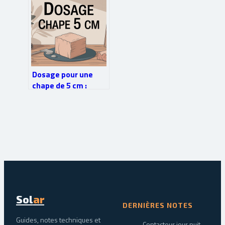
stil
Dosage pour une
chape de 5 cm :
calculs simples et
conseils pro
Sol
ar
DERNIÈRES NOTES
Guides, notes techniques et
Contacteur jour nuit