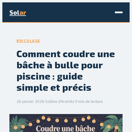
Sol
ar
Maison & Déco
BRICOLAGE
Bricolage
Comment coudre une
bâche à bulle pour
Écologie & Énergie
piscine : guide
Jardinage
simple et précis
Immobilier
26 janvier 2026
·
Solène d'Aramitz
·
9 min de lecture