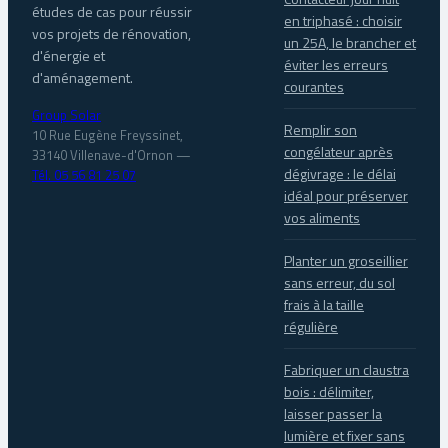
études de cas pour réussir
en triphasé : choisir
vos projets de rénovation,
un 25A, le brancher et
d'énergie et
éviter les erreurs
d'aménagement.
courantes
Group Solar
Remplir son
10 Rue Eugène Freyssinet,
congélateur après
33140 Villenave-d'Ornon
—
dégivrage : le délai
Tél. 05 56 81 25 07
idéal pour préserver
vos aliments
Planter un groseillier
sans erreur, du sol
frais à la taille
régulière
Fabriquer un claustra
bois : délimiter,
laisser passer la
lumière et fixer sans