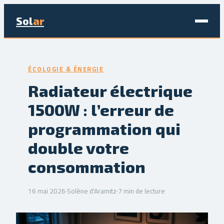
Sol
ar
Maison & Déco
ÉCOLOGIE & ÉNERGIE
Bricolage
Radiateur électrique
1500W : l’erreur de
Écologie & Énergie
programmation qui
Jardinage
double votre
Immobilier
consommation
16 mai 2026
·
Solène d'Aramitz
·
7 min de lecture