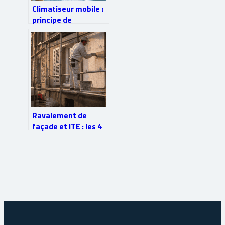
Climatiseur mobile :
principe de
fonctionnement,
modèles et réglages
pour un froid
efficace
Ravalement de
façade et ITE : les 4
dérogations pour
éviter l’obligation
d’isoler