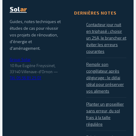
Sol
ar
DERNIÈRES NOTES
Guides, notes techniques et
Contacteur jour nuit
études de cas pour réussir
en triphasé : choisir
vos projets de rénovation,
un 25A, le brancher et
d'énergie et
éviter les erreurs
d'aménagement.
courantes
Group Solar
Remplir son
10 Rue Eugène Freyssinet,
congélateur après
33140 Villenave-d'Ornon
—
dégivrage : le délai
Tél. 05 56 81 25 07
idéal pour préserver
vos aliments
Planter un groseillier
sans erreur, du sol
frais à la taille
régulière