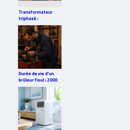
Transformateur
triphasé :
fonctionnement,
schémas de
couplage et choix en
pratique
Durée de vie d’un
brûleur fioul : 2000
heures de service,
entretien annuel et
signes de fin de vie