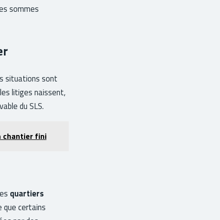
 les sommes
er
s situations sont
es litiges naissent,
vable du SLS.
 chantier fini
Les
quartiers
me que certains