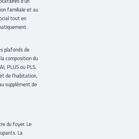
locataires d’un
on familiale et au
ocial tout en
omatiquement
es plafonds de
 la composition du
LAI, PLUS ou PLS.
t de l’habitation,
 au supplément de
re du foyer. Le
cupants. La