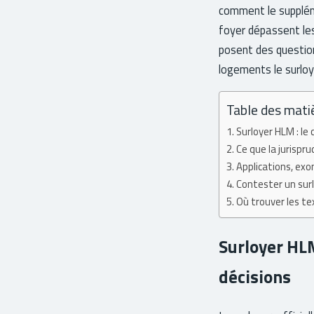
comment le suppléme
foyer dépassent le
posent des questions
logements le surlo
Table des mati
Surloyer HLM : le 
Ce que la jurispru
Applications, exon
Contester un surlo
Où trouver les tex
Surloyer HLM 
décisions