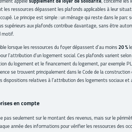
ellement appelé
supplément de loyer de solidarité
, concerne les 
t les ressources dépassent les plafonds applicables à leur situati
cupé. Le principe est simple : un ménage qui reste dans le parc s
us supérieurs aux plafonds contribue davantage, sans être aut
 motif.
ible lorsque les ressources du foyer dépassent d’au moins
20 %
l
our l’attribution d’un logement social. Ces plafonds varient selon
ation du logement et le financement du logement, par exemple P
ence se trouvent principalement dans le Code de la construction e
dispositions relatives à l’attribution des logements sociaux et
prises en compte
rte pas seulement sur le montant des revenus, mais sur le périmèt
aque année des informations pour vérifier les ressources des oc