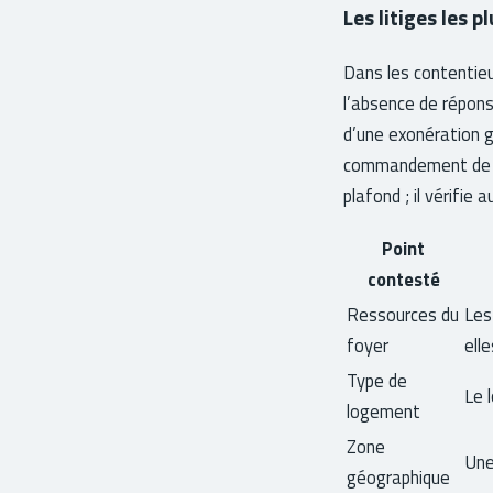
Les litiges les 
Dans les contentieux
l’absence de réponse
d’une exonération g
commandement de pa
plafond ; il vérifie 
Point
contesté
Ressources du
Les
foyer
ell
Type de
Le 
logement
Zone
Une
géographique