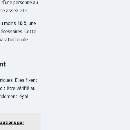
on d’une personne au
te assez vite.
’au moins
10 %
, une
 nécessaires. Cette
paration ou de
nt
iques. Elles fixent
it être vérifié au
ondement légal
cautions par