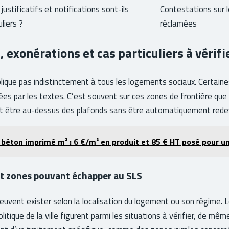
justificatifs et notifications sont-ils
Contestations sur
liers ?
réclamées
, exonérations et cas particuliers à vérifi
plique pas indistinctement à tous les logements sociaux. Certaine
s par les textes. C’est souvent sur ces zones de frontière que l
eut être au-dessus des plafonds sans être automatiquement rede
 béton imprimé m² : 6 €/m² en produit et 85 € HT posé pour un
t zones pouvant échapper au SLS
uvent exister selon la localisation du logement ou son régime. 
olitique de la ville figurent parmi les situations à vérifier, de mê