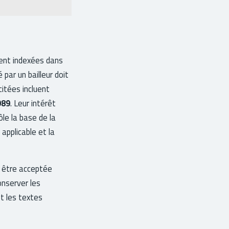
vent indexées dans
par un bailleur doit
itées incluent
989
. Leur intérêt
ôle la base de la
applicable et la
as être acceptée
onserver les
et les textes