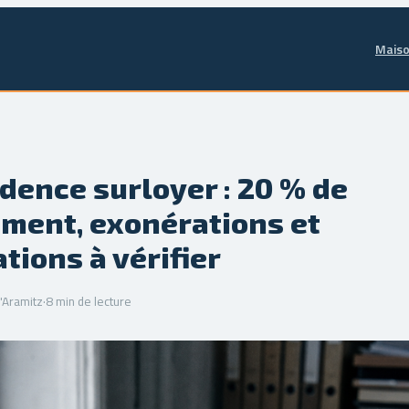
Maiso
dence surloyer : 20 % de
ment, exonérations et
tions à vérifier
'Aramitz
·
8 min de lecture