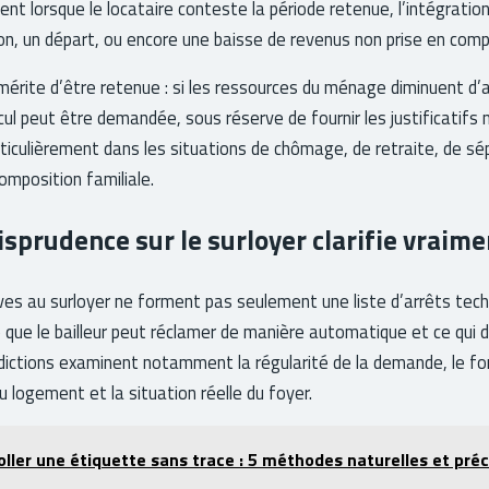
ient lorsque le locataire conteste la période retenue, l’intégrati
on, un départ, ou encore une baisse de revenus non prise en comp
mérite d’être retenue : si les ressources du ménage diminuent d
lcul peut être demandée, sous réserve de fournir les justificatifs
ticulièrement dans les situations de chômage, de retraite, de sé
omposition familiale.
risprudence sur le surloyer clarifie vraime
ives au surloyer ne forment pas seulement une liste d’arrêts techn
 que le bailleur peut réclamer de manière automatique et ce qui do
ridictions examinent notamment la régularité de la demande, le f
u logement et la situation réelle du foyer.
ller une étiquette sans trace : 5 méthodes naturelles et pré