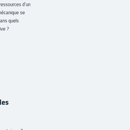
 ressources d’un
mécanique se
dans quels
ive ?
les