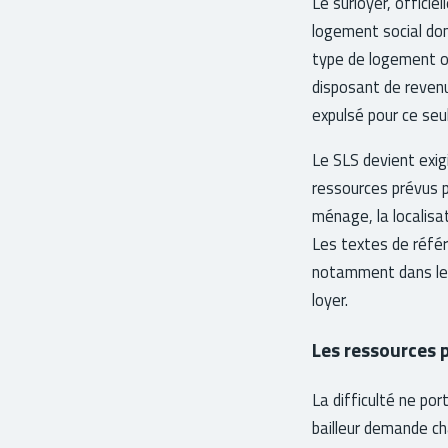
Le surloyer, offici
logement social don
type de logement oc
disposant de reven
expulsé pour ce seul
Le SLS devient exig
ressources prévus p
ménage, la localis
Les textes de référ
notamment dans les 
loyer.
Les ressources 
La difficulté ne po
bailleur demande ch