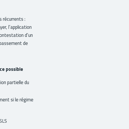
s récurrents :
er, l’application
contestation d’un
dépassement de
e possible
on partielle du
ment si le régime
 SLS