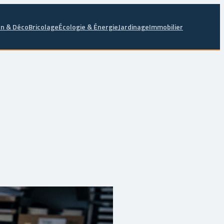
n & Déco
Bricolage
Écologie & Énergie
Jardinage
Immobilier