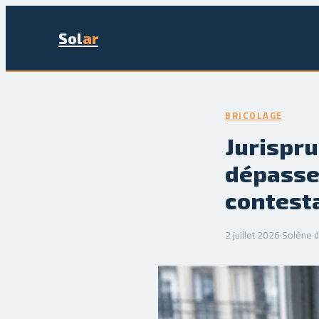
Sol
ar
BRICOLAGE
Jurispru
dépasse
contesta
2 juillet 2026
·
Solène d