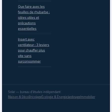
Que faire avec les
feuilles de rhubarbe :
idées utiles et
précautions
essentielles
Insert avec
ventilateur : 3 leviers
pour chauffer plus
vite sans
surconsommer
Solar — bureau d'études indépendant
Maison & Déco
Bricolage
Écologie & Énergie
Jardinage
Immobilier