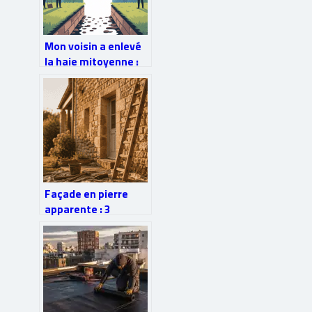
Mon voisin a enlevé
la haie mitoyenne :
quels sont vos
recours ?
Façade en pierre
apparente : 3
mortiers et 4
techniques pour
stopper l’humidité
durablement