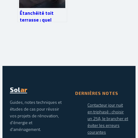
Étanchéité toit
terrasse : quel
budget prévoir au
m2 selon les
matériaux ?
Sol
ar
DERNIÈRES NOTES
Guides, notes techniques et
Contacteur jour nuit
études de cas pour réussir
en triphasé : choisir
vos projets de rénovation,
un 25A, le brancher et
d'énergie et
éviter les erreurs
d'aménagement.
courantes