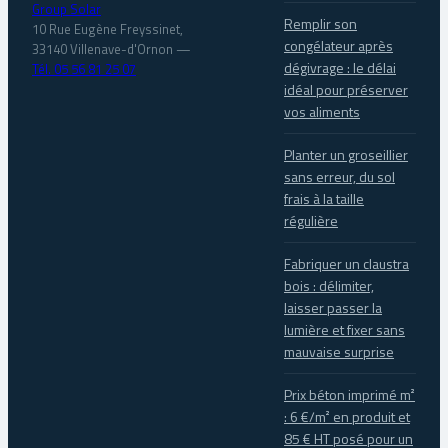
Group Solar
Remplir son
10 Rue Eugène Freyssinet,
congélateur après
33140 Villenave-d'Ornon
—
dégivrage : le délai
Tél. 05 56 81 25 07
idéal pour préserver
vos aliments
Planter un groseillier
sans erreur, du sol
frais à la taille
régulière
Fabriquer un claustra
bois : délimiter,
laisser passer la
lumière et fixer sans
mauvaise surprise
Prix béton imprimé m²
: 6 €/m² en produit et
85 € HT posé pour un