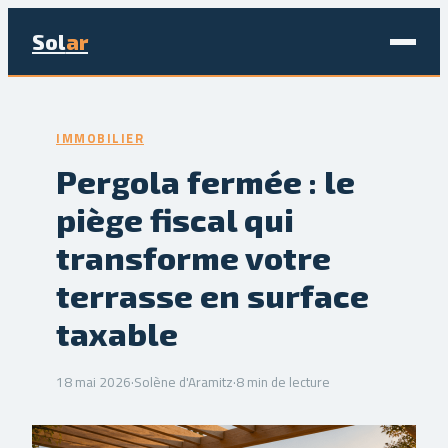
Sol
ar
Maison & Déco
IMMOBILIER
Bricolage
Pergola fermée : le
piège fiscal qui
Écologie & Énergie
transforme votre
Jardinage
terrasse en surface
Immobilier
taxable
18 mai 2026
·
Solène d'Aramitz
·
8 min de lecture