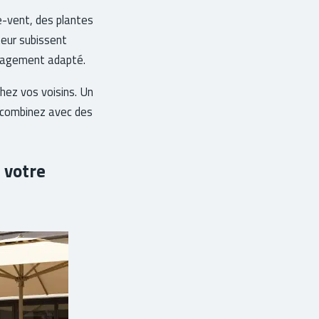
e-vent, des plantes
teur subissent
énagement adapté.
chez vos voisins. Un
le combinez avec des
e votre