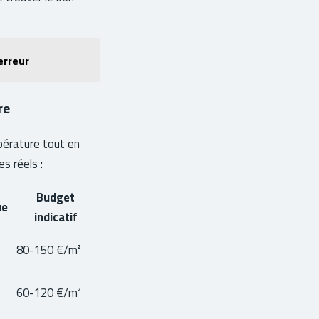
erreur
re
mpérature tout en
s réels :
Budget
ue
indicatif
80-150 €/m²
60-120 €/m²