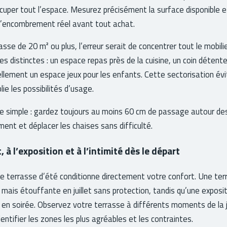
cuper tout l’espace. Mesurez précisément la surface disponible e
r l’encombrement réel avant tout achat.
sse de 20 m² ou plus, l’erreur serait de concentrer tout le mobili
nes distinctes : un espace repas près de la cuisine, un coin déten
ellement un espace jeux pour les enfants. Cette sectorisation évi
lie les possibilités d’usage.
e simple : gardez toujours au moins 60 cm de passage autour de
ment et déplacer les chaises sans difficulté.
 à l’exposition et à l’intimité dès le départ
re terrasse d’été conditionne directement votre confort. Une ter
 mais étouffante en juillet sans protection, tandis qu’une exposi
 en soirée. Observez votre terrasse à différents moments de la
entifier les zones les plus agréables et les contraintes.