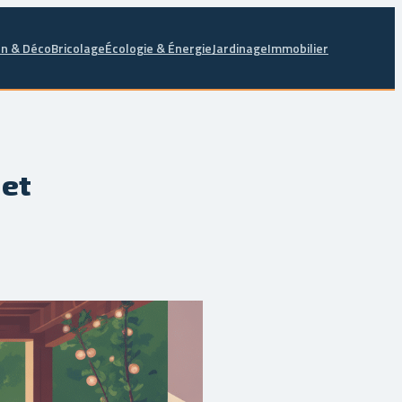
n & Déco
Bricolage
Écologie & Énergie
Jardinage
Immobilier
 et