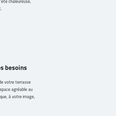
d’été chaleureuse,
.
os besoins
 de votre terrasse
 espace agréable au
ique, à votre image,