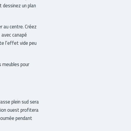
t dessinez un plan
er au centre. Créez
te avec canapé
te l’effet vide peu
s meubles pour
rasse plein sud sera
tion ouest profitera
 journée pendant