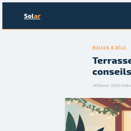
Sol
ar
MAISON & DÉCO
Terrasse
conseils
28 février 2026
·
Solèn