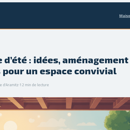
Maiso
 d’été : idées, aménagement
 pour un espace convivial
e d'Aramitz
·
12 min de lecture