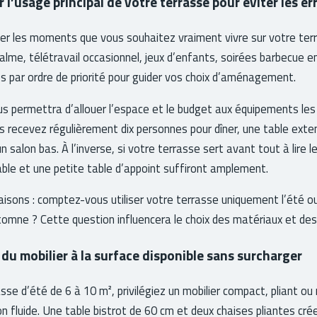
l’usage principal de votre terrasse pour éviter les er
er les moments que vous souhaitez vraiment vivre sur votre terr
calme, télétravail occasionnel, jeux d’enfants, soirées barbecue e
és par ordre de priorité pour guider vos choix d’aménagement.
us permettra d’allouer l’espace et le budget aux équipements les
s recevez régulièrement dix personnes pour dîner, une table exten
 un salon bas. À l’inverse, si votre terrasse sert avant tout à lire 
able et une petite table d’appoint suffiront amplement.
aisons : comptez-vous utiliser votre terrasse uniquement l’été 
omne ? Cette question influencera le choix des matériaux et des
e du mobilier à la surface disponible sans surcharger
sse d’été de 6 à 10 m², privilégiez un mobilier compact, pliant o
on fluide. Une table bistrot de 60 cm et deux chaises pliantes cré