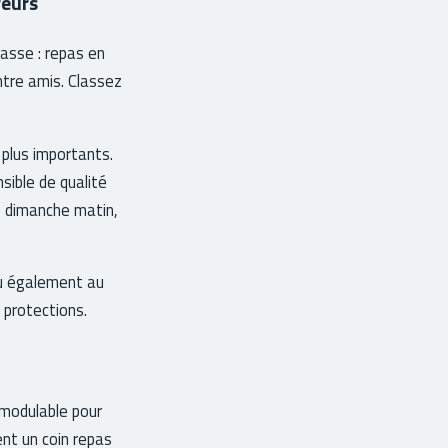
reurs
asse : repas en
ntre amis. Classez
 plus importants.
sible de qualité
le dimanche matin,
ou également au
 protections.
u modulable pour
ent un coin repas