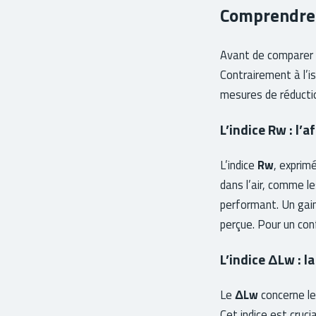
Comprendre 
Avant de comparer la
Contrairement à l’is
mesures de réducti
L’indice Rw : l’
L’indice
Rw
, exprim
dans l’air, comme les
performant. Un gain
perçue. Pour un con
L’indice ΔLw : l
Le
ΔLw
concerne le
Cet indice est cruci