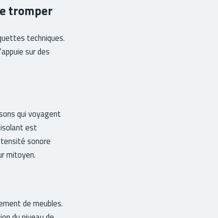
se tromper
tiquettes techniques.
s’appuie sur des
s sons qui voyagent
’isolant est
ntensité sonore
ur mitoyen.
acement de meubles.
ction du niveau de