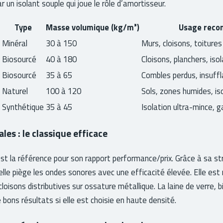
 un isolant souple qui joue le rôle d’amortisseur.
Type
Masse volumique (kg/m³)
Usage rec
Minéral
30 à 150
Murs, cloisons, toitures
Biosourcé
40 à 180
Cloisons, planchers, isol
Biosourcé
35 à 65
Combles perdus, insuffl
Naturel
100 à 120
Sols, zones humides, iso
Synthétique
35 à 45
Isolation ultra-mince, g
les : le classique efficace
st la référence pour son rapport performance/prix. Grâce à sa st
, elle piège les ondes sonores avec une efficacité élevée. Elle e
loisons distributives sur ossature métallique. La laine de verre, b
bons résultats si elle est choisie en haute densité.