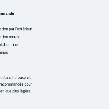
ommandé
ation par l’extérieur
ation murale
lation fine
aines
ructure fibreuse et
st recommandée pour
ien que plus légère,