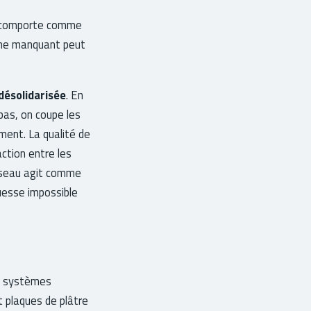
 se comporte comme
licone manquant peut
désolidarisée
. En
bas, on coupe les
ment. La qualité de
ction entre les
 réseau agit comme
ouesse impossible
es systèmes
 plaques de plâtre