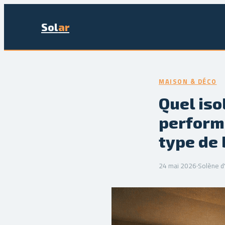
Sol
ar
MAISON & DÉCO
Quel iso
perform
type de 
24 mai 2026
·
Solène d