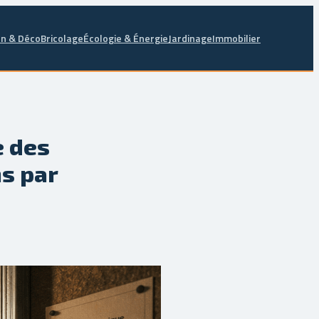
n & Déco
Bricolage
Écologie & Énergie
Jardinage
Immobilier
e des
s par