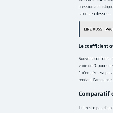
pression acoustique
situés en dessous.
LIRE AUSSI
Poub
Le coefficient α
Souvent confondu av
varie de 0, pour un
1 n’empêchera pas le
rendant l’ambiance 
Comparatif d
Il n’existe pas d’iso