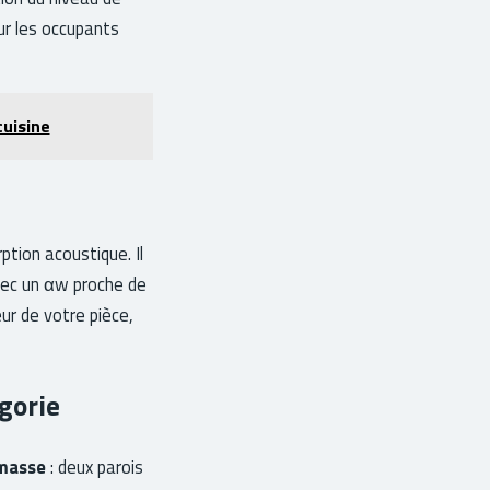
ur les occupants
cuisine
ption acoustique. Il
avec un αw proche de
eur de votre pièce,
gorie
masse
: deux parois