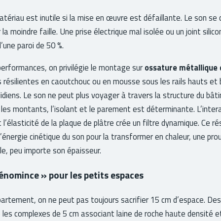
 matériau est inutile si la mise en œuvre est défaillante. Le son
 par la moindre faille. Une prise électrique mal isolée ou un joint si
d’une paroi de 50 %.
performances, on privilégie le montage sur
ossature métallique 
s résilientes en caoutchouc ou en mousse sous les rails hauts et 
idiens. Le son ne peut plus voyager à travers la structure du bâti
les montants, l’isolant et le parement est déterminante. L’intera
et l’élasticité de la plaque de plâtre crée un filtre dynamique. Ce
 l’énergie cinétique du son pour la transformer en chaleur, une pr
le, peu importe son épaisseur.
énomince » pour les petits espaces
partement, on ne peut pas toujours sacrifier 15 cm d’espace. D
les complexes de 5 cm associant laine de roche haute densité et