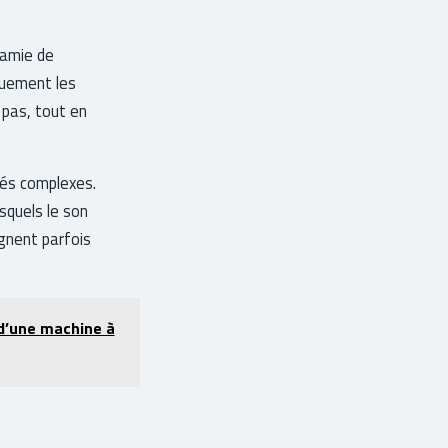
’amie de
iquement les
e pas, tout en
tés complexes.
squels le son
gnent parfois
e d’une machine à