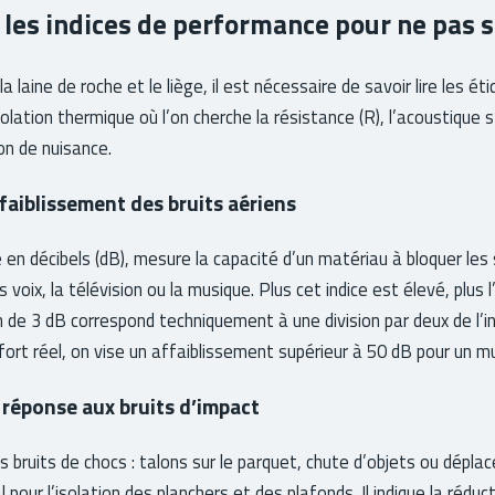
les indices de performance pour ne pas 
 laine de roche et le liège, il est nécessaire de savoir lire les é
olation thermique où l’on cherche la résistance (R), l’acoustique 
on de nuisance.
affaiblissement des bruits aériens
é en décibels (dB), mesure la capacité d’un matériau à bloquer le
 voix, la télévision ou la musique. Plus cet indice est élevé, plus l
 de 3 dB correspond techniquement à une division par deux de l’i
fort réel, on vise un affaiblissement supérieur à 50 dB pour un m
a réponse aux bruits d’impact
s bruits de chocs : talons sur le parquet, chute d’objets ou dépl
al pour l’isolation des planchers et des plafonds. Il indique la rédu