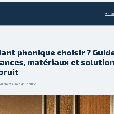
Maiso
lant phonique choisir ? Guid
ances, matériaux et solution
bruit
'Aramitz
·
6 min de lecture