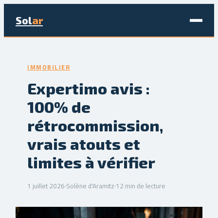
Sol
ar
Maison & Déco
IMMOBILIER
Bricolage
Expertimo avis :
100% de
Écologie & Énergie
rétrocommission,
Jardinage
vrais atouts et
Immobilier
limites à vérifier
1 juillet 2026
·
Solène d'Aramitz
·
12 min de lecture