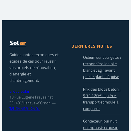
Sol
ar
DERNIÈRES NOTES
Guides, notes techniques et
Oïdium sur courgette :
études de cas pour réussir
reconnaître le voile
vos projets de rénovation,
blanc et agir avant
d'énergie et
que le plant s’épuise
d'aménagement.
Prix des blocs béton :
Group Solar
90 à 120 € la pièce,
10 Rue Eugène Freyssinet,
transport et moule à
33140 Villenave-d'Ornon
—
comparer
Tél. 05 56 81 25 07
Contacteur jour nuit
en triphasé : choisir