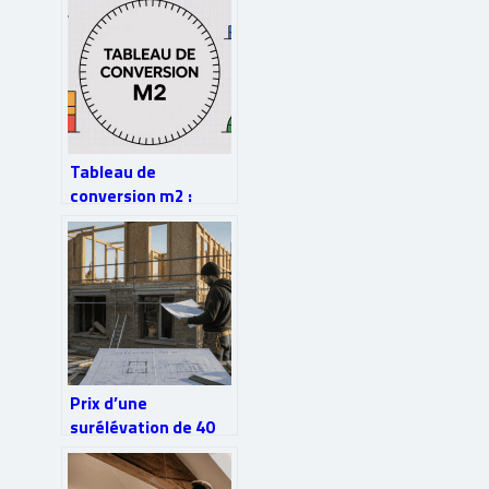
Tableau de
conversion m2 :
guide pratique pour
maîtriser les
surfaces
Prix d’une
surélévation de 40
m² : de 80 000 € à
140 000 € selon la