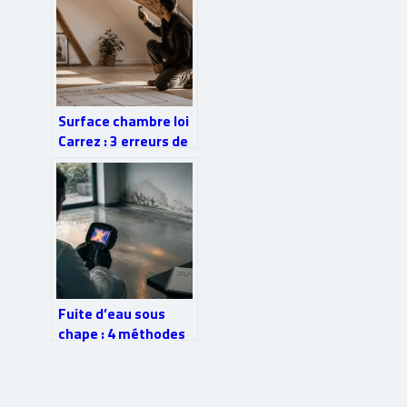
technique choisie
Surface chambre loi
Carrez : 3 erreurs de
calcul à éviter pour
sécuriser votre
vente
Fuite d’eau sous
chape : 4 méthodes
de réparation sans
casse pour sauver
votre sol